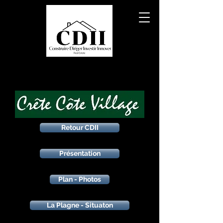
Retour CDII
Présentation
Plan - Photos
La Plagne - Situaton