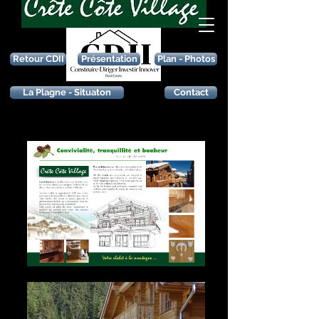
Retour CDII
Présentation
Plan - Photos
La Plagne - Situaton
Contact