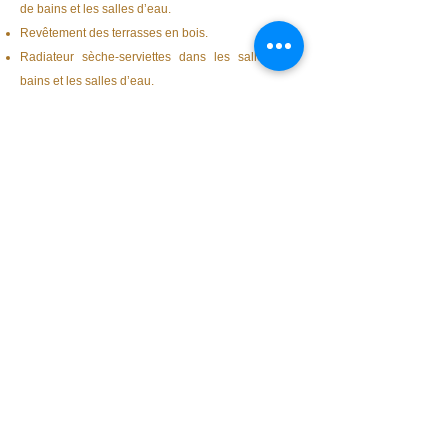
de bains et les salles d’eau.
Revêtement des terrasses en bois.
Radiateur sèche-serviettes dans les salles de
bains et les salles d’eau.
Régularisation par thermostat d'ambiance.
Volets roulants électriques.
WC suspendu (selon plans).
Système d’ouverture d’accès par badge Vigik.
Ascenseur.
Les Voiles - Situation
Les Voiles - Contact
Les Voiles
Contactez nous au/ Contact us at
​+33
(0) 1 42 56 01 01